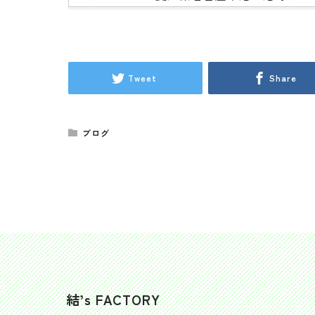
Tweet
Share
ブログ
結’s FACTORY