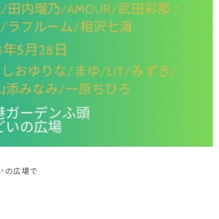
どいの広場で
。