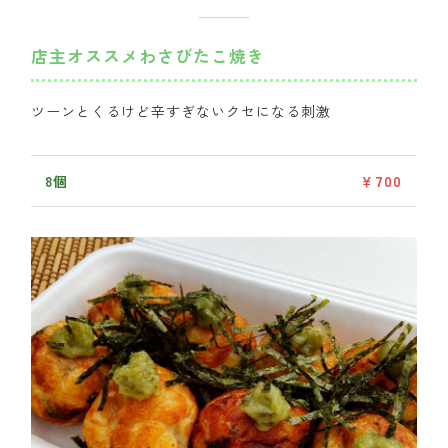
店主オススメ
わさびたこ焼き
ツーンとくるけど辛すぎないクセになる刺激
8個
￥700