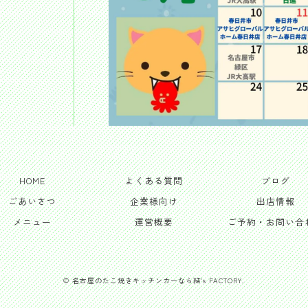
HOME
よくある質問
ブログ
ごあいさつ
企業様向け
出店情報
メニュー
運営概要
ご予約・お問い合
© 名古屋のたこ焼きキッチンカーなら結's FACTORY.