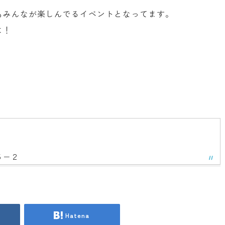
もみんなが楽しんでるイベントとなってます。
よ！
５−２
Hatena