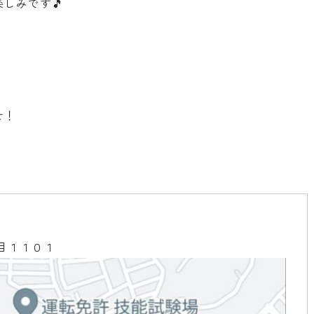
しみです🎵
せ！
丁目１１０１