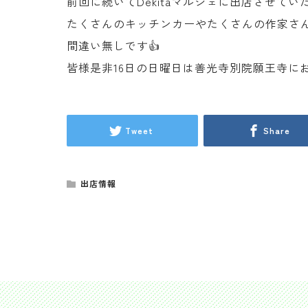
前回に続いてDekitaマルシェに出店させてい
たくさんのキッチンカーやたくさんの作家さ
間違い無しです👍
皆様是非16日の日曜日は善光寺別院願王寺に
Tweet
Share
出店情報