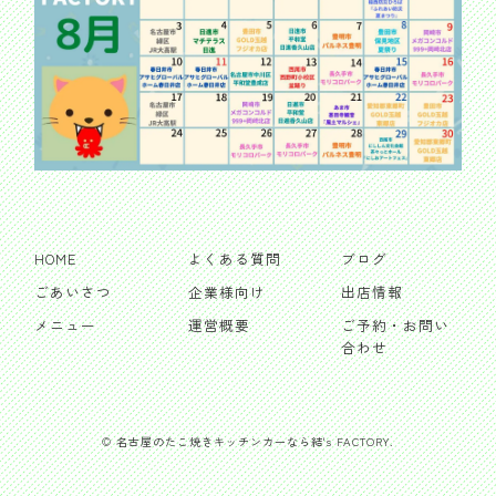
HOME
よくある質問
ブログ
ごあいさつ
企業様向け
出店情報
メニュー
運営概要
ご予約・お問い
合わせ
© 名古屋のたこ焼きキッチンカーなら結's FACTORY.